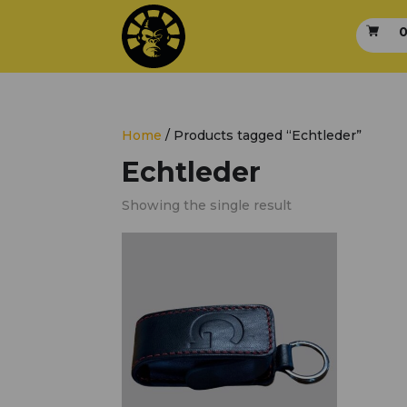
0
Home
/ Products tagged “Echtleder”
Echtleder
Showing the single result